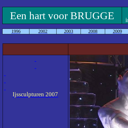
Een hart voor BRUGGE
i
1996
2002
2003
2008
2009
Ijssculpturen 2007