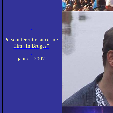
Persconferentie lancering
film “In Bruges”
januari 2007